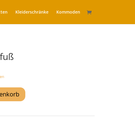
tten
Kleiderschränke
Kommoden
nfuß
en
renkorb