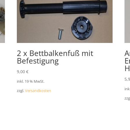
2 x Bettbalkenfuß mit
A
Befestigung
E
H
9,00
€
5,
inkl. 19 % MwSt.
ink
zzgl.
Versandkosten
zzg