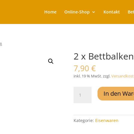
Home
Online-Shop
Kontakt
Be
uß
2 x Bettbalke
7,90
€
inkl. 19 % MwSt.
zzgl.
Versandkost
2
In den Wa
x
Bettbalkenfuß
Menge
Kategorie:
Eisenwaren