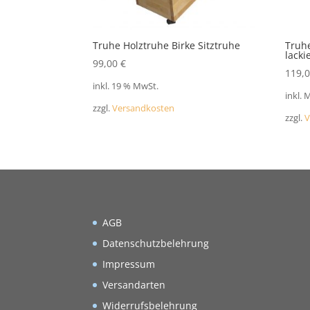
Truhe Holztruhe Birke Sitztruhe
Truhe
lacki
99,00
€
119,
inkl. 19 % MwSt.
inkl. 
zzgl.
Versandkosten
zzgl.
V
AGB
Datenschutzbelehrung
Impressum
Versandarten
Widerrufsbelehrung