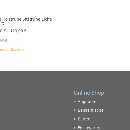
 Holztruhe Sitztruhe Eiche
ert
00
€
–
129,00
€
MwSt.
ersandkosten
Online-Shop
Angebote
Beistelltische
Betten
Eisenwaren