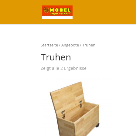
Startseite
/
Angebote
/ Truhen
Truhen
Zeigt alle 2 Ergebnisse