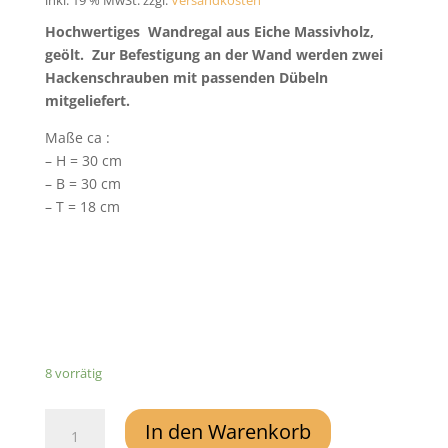
inkl. 19 % MwSt.
zzgl.
Versandkosten
Hochwertiges Wandregal aus Eiche Massivholz,
geölt. Zur Befestigung an der Wand werden zwei
Hackenschrauben mit passenden Dübeln
mitgeliefert.
Maße ca :
– H = 30 cm
– B = 30 cm
– T = 18 cm
8 vorrätig
Wandregal
In den Warenkorb
Wohnling